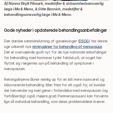
Af Nanna Skytt Pilmark, medstifter & virksomhedsansvarlig 
læge i Me & Meno, & Gitte Bennich, medstifter & 
behandlingsansvarlig læge i Me & Meno.
Gode nyheder i opdaterede behandlingsanbefalinger
Den danske sammenslutning af gynækologer (
DSOG
) har denne 
uge udsendt nye 
retningslinjer for behandling af menopause
. 
Det er overvejende godt nyt. For de nye nationale anbefalinger 
for behandling med hormoner tyder faktisk på, at noget har 
flyttet sig i lægernes syn på behandling af symptomer i 
menopausen. 
Retningslinjerne åbner nemlig op for en lidt mere nuanceret og 
tidssvarende behandling. Men frem for alt også for, at kvinder 
der henvender sig med gener i forbindelse med menopausen (og 
forhåbentligt også i højere grad: Perimenopausen) kan forvente 
lige så individuel behandling, som deres problematikker kræver.