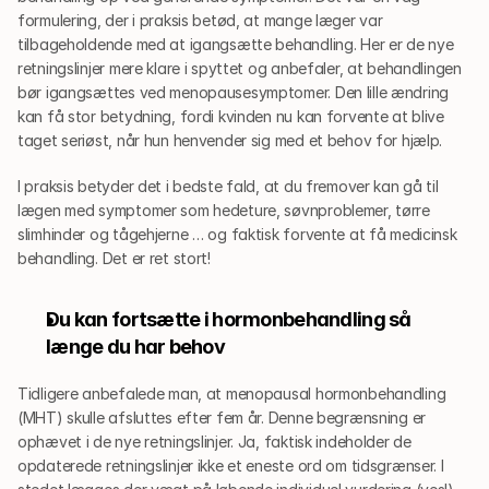
formulering, der i praksis betød, at mange læger var 
tilbageholdende med at igangsætte behandling. Her er de nye 
retningslinjer mere klare i spyttet og anbefaler, at behandlingen 
bør igangsættes ved menopausesymptomer. Den lille ændring 
kan få stor betydning, fordi kvinden nu kan forvente at blive 
taget seriøst, når hun henvender sig med et behov for hjælp. 
I praksis betyder det i bedste fald, at du fremover kan gå til 
lægen med symptomer som hedeture, søvnproblemer, tørre 
slimhinder og tågehjerne … og faktisk forvente at få medicinsk 
behandling. Det er ret stort!
Du kan fortsætte i hormonbehandling så 
længe du har behov
Tidligere anbefalede man, at menopausal hormonbehandling 
(MHT) skulle afsluttes efter fem år. Denne begrænsning er 
ophævet i de nye retningslinjer. Ja, faktisk indeholder de 
opdaterede retningslinjer ikke et eneste ord om tidsgrænser. I 