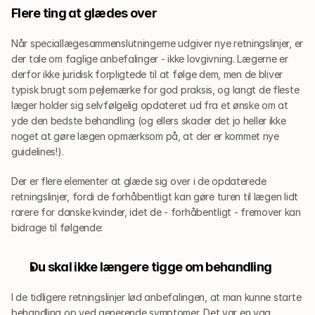
Flere ting at glædes over
Når speciallægesammenslutningerne udgiver nye retningslinjer, er 
der tale om faglige anbefalinger - ikke lovgivning. Lægerne er 
derfor ikke juridisk forpligtede til at følge dem, men de bliver 
typisk brugt som pejlemærke for god praksis, og langt de fleste 
læger holder sig selvfølgelig opdateret ud fra et ønske om at 
yde den bedste behandling (og ellers skader det jo heller ikke 
noget at gøre lægen opmærksom på, at der er kommet nye 
guidelines!).
Der er flere elementer at glæde sig over i de opdaterede 
retningslinjer, fordi de forhåbentligt kan gøre turen til lægen lidt 
rarere for danske kvinder, idet de - forhåbentligt - fremover kan 
bidrage til følgende:
Du skal ikke længere tigge om behandling 
I de tidligere retningslinjer lød anbefalingen, at man kunne starte 
behandling op ved generende symptomer. Det var en vag 