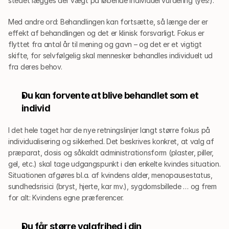
stedet lægges der vægt på løbende individuel vurdering (yes!). 
Med andre ord: Behandlingen kan fortsætte, så længe der er 
effekt af behandlingen og det er klinisk forsvarligt. Fokus er 
flyttet fra antal år til mening og gavn – og det er et vigtigt 
skifte, for selvfølgelig skal mennesker behandles individuelt ud 
fra deres behov.
Du kan forvente at blive behandlet som et 
individ
I det hele taget har de nye retningslinjer langt større fokus på 
individualisering og sikkerhed. Det beskrives konkret, at valg af 
præparat, dosis og såkaldt administrationsform (plaster, piller, 
gel, etc.) skal tage udgangspunkt i den enkelte kvindes situation. 
Situationen afgøres bl.a. af kvindens alder, menopausestatus, 
sundhedsrisici (bryst, hjerte, kar mv.), sygdomsbillede … og frem 
for alt: Kvindens egne præferencer. 
Du får større valgfrihed i din 