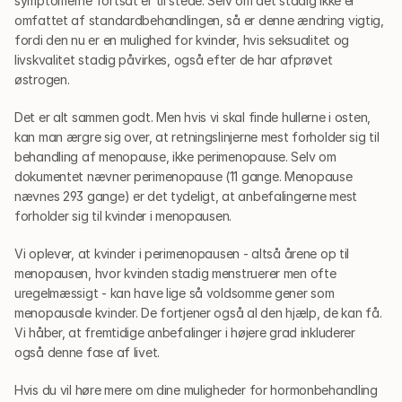
symptomerne fortsat er til stede. Selv om det stadig ikke er 
omfattet af standardbehandlingen, så er denne ændring vigtig, 
fordi den nu er en mulighed for kvinder, hvis seksualitet og 
livskvalitet stadig påvirkes, også efter de har afprøvet 
østrogen.
Det er alt sammen godt. Men hvis vi skal finde hullerne i osten, 
kan man ærgre sig over, at retningslinjerne mest forholder sig til 
behandling af menopause, ikke perimenopause. Selv om 
dokumentet nævner perimenopause (11 gange. Menopause 
nævnes 293 gange) er det tydeligt, at anbefalingerne mest 
forholder sig til kvinder i menopausen. 
Vi oplever, at kvinder i perimenopausen - altså årene op til 
menopausen, hvor kvinden stadig menstruerer men ofte 
uregelmæssigt - kan have lige så voldsomme gener som 
menopausale kvinder. De fortjener også al den hjælp, de kan få. 
Vi håber, at fremtidige anbefalinger i højere grad inkluderer 
også denne fase af livet.
Hvis du vil høre mere om dine muligheder for hormonbehandling 