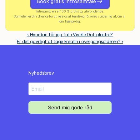
Book gratis introsamtale
Introsamtalen er 100 % gratis og uforpligtende.
Samtalen er din chance for at lære os at kende og få vores vurdering af, om vi 
kan hjælpe dig. 
‹ Hvordan får jeg fat i Vivelle Dot-plastre?
Er det gavnligt at tage kreatin i overgangsalderen? ›