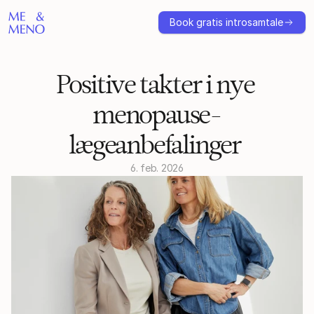
Book gratis introsamtale
Positive takter i nye 
menopause-
lægeanbefalinger 
6. feb. 2026