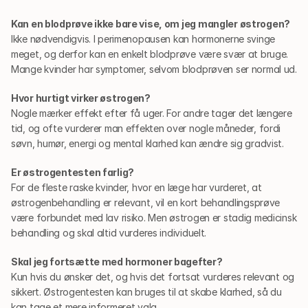
Kan en blodprøve ikke bare vise, om jeg mangler østrogen?
Ikke nødvendigvis. I perimenopausen kan hormonerne svinge 
meget, og derfor kan en enkelt blodprøve være svær at bruge. 
Mange kvinder har symptomer, selvom blodprøven ser normal ud.
Hvor hurtigt virker østrogen?
Nogle mærker effekt efter få uger. For andre tager det længere 
tid, og ofte vurderer man effekten over nogle måneder, fordi 
søvn, humør, energi og mental klarhed kan ændre sig gradvist.
Er østrogentesten farlig?
For de fleste raske kvinder, hvor en læge har vurderet, at 
østrogenbehandling er relevant, vil en kort behandlingsprøve 
være forbundet med lav risiko. Men østrogen er stadig medicinsk 
behandling og skal altid vurderes individuelt.
Skal jeg fortsætte med hormoner bagefter?
Kun hvis du ønsker det, og hvis det fortsat vurderes relevant og 
sikkert. Østrogentesten kan bruges til at skabe klarhed, så du 
kan tage et mere informeret valg.