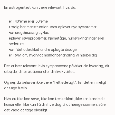
En østrogentest kan være relevant, hvis du:
er i 40’erne eller 50’erne
stadig har menstruation, men oplever nye symptomer
har uregelmæssig cyklus
oplever søvnproblemer, hjernetåge, humørsvingninger eller 
hedeture
har fået udelukket andre oplagte årsager
er i tvivl om, hvorvidt hormonbehandling vil hjælpe dig
Det er især relevant, hvis symptomerne påvirker din hverdag, dit 
arbejde, dine relationer eller din livskvalitet.
Og nej, du behøver ikke være “helt ødelagt”, før det er rimeligt 
at søge hjælp.
Hvis du ikke kan sove, ikke kan tænke klart, ikke kan kende dit 
humør eller ikke kan få din hverdag til at hænge sammen, så er 
det værd at tage alvorligt.