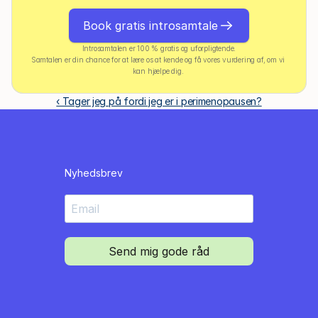
Book gratis introsamtale
Introsamtalen er 100 % gratis og uforpligtende.
Samtalen er din chance for at lære os at kende og få vores vurdering af, om vi 
kan hjælpe dig. 
‹ Tager jeg på fordi jeg er i perimenopausen?